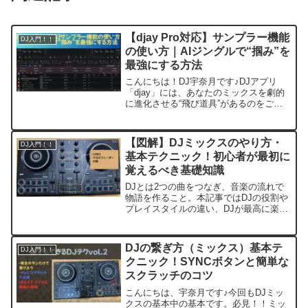
【djay Pro対応】サンプラー機能
DJ入門！！
の使い方｜AIジングルで“掴み”を
最強にする方法
こんにちは！DJ宇奈月です♪DJアプリ
「djay」には、あなたのミックスを劇的
に進化させる“飛び道具”があるのをご存
知ですか？それが「サンプラー機能」で
す。ドーン！！🫵今回は、基本的な使い
方から、自作ジングルやAIボーカル活用
【図解】DJミックスのやり方・
DJ入門！！
まで、徹底解説...
基本テクニック！初心者が最初に
覚えるべき基礎知識
DJとは2つの曲をつなぎ、音楽の流れで
物語を作ること。本記事ではDJの役割や
プレイスタイルの違い、DJが最高に楽し
い瞬間、初心者が最初に覚えたいフェー
ドイン・カットインなど基本ミックス技
術を分かりやすく解説します。
DJの繋ぎ方（ミックス）基本テ
DJ入門！！
クニック！SYNCボタンと簡単な
スクラッチのコツ
こんにちは、宇奈月です♪今回もDJミッ
クスの基本中の基本です。必見！！ミッ