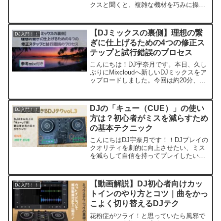
クスと聞くと、複雑な機材を巧みに操る
専門的な技術が必要だと感じていません
か？実は、いくつかの基本的なボタン操
作を覚えるだけで、誰でも簡単に曲と曲
【DJミックスの裏側】理想の繋
DJ入門！！
をスムーズに繋ぐことが...
ぎに仕上げるための4つの修正ス
テップと試行錯誤のプロセス
こんにちは！DJ宇奈月です。本日、久し
ぶりにMixcloudへ新しいDJミックスをア
ップロードしました。今回は約20分、全
8曲の構成です。BPM80台のゆったりと
したレゲエから始まり、日本のヒップホ
ップへと繋いでいくメロウな流れを作っ
DJの「キュー（CUE）」の使い
DJ入門！！
てみま...
方は？初心者がミスを減らすため
の基本テクニック
こんにちはDJ宇奈月です！！DJプレイの
クオリティを劇的に向上させたい、ミス
を減らして自信を持ってプレイしたい。
そう考えるすべてのDJにとって、今回ご
紹介する「キュー」と「ホットキュー」
機能のマスターは避けて通れない道で
【動画解説】DJ初心者向けカッ
DJ入門！！
す。この記事では、D...
トインのやり方とコツ｜曲をかっ
こよく切り替えるDJテク
花粉症がツライ！と思っていたら風邪で