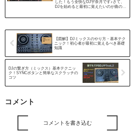
した！もう全快なDJ宇奈月です♪さて、
DJを始めると最初に覚えたいのが曲のつ
なぎ方（ミックス）ですよね。その中で
も初心者でも比較的簡単で、しかもクラ
ブでもよく使われるテクニックが「カッ
トイン」です。今回は...
【図解】DJミックスのやり方・基本テク
ニック！初心者が最初に覚えるべき基礎
知識
DJの繋ぎ方（ミックス）基本テクニッ
ク！SYNCボタンと簡単なスクラッチの
コツ
コメント
コメントを書き込む