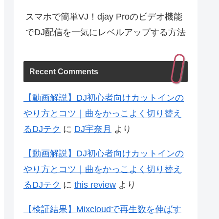
スマホで簡単VJ！djay Proのビデオ機能
でDJ配信を一気にレベルアップする方法
Recent Comments
【動画解説】DJ初心者向けカットインの
やり方とコツ｜曲をかっこよく切り替え
るDJテク
に
DJ宇奈月
より
【動画解説】DJ初心者向けカットインの
やり方とコツ｜曲をかっこよく切り替え
るDJテク
に
this review
より
【検証結果】Mixcloudで再生数を伸ばす