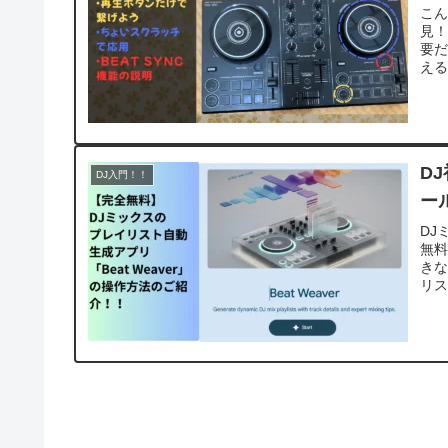
こん
見
要
える
D
DJ入門！！
ー
DJ
無料
きな
リス