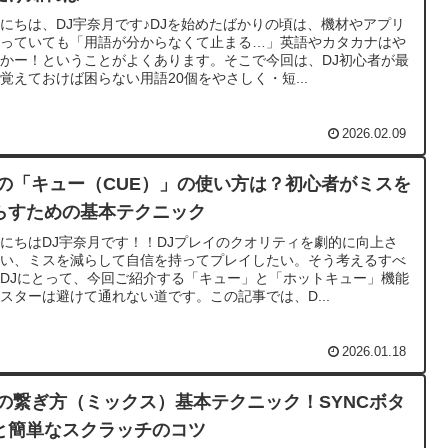
にちは、DJ宇奈月です♪DJを始めたばかりの頃は、機材やアプリ
触っていても「用語が分からなくて止まる…」英語やカタカナはや
かー！ということがよくあります。そこで今回は、DJ初心者が最
覚えておけば困らない用語20個をやさしく・短...
2026.02.09
Jの「キュー（CUE）」の使い方は？初心者がミスを
らすための基本テクニック
にちはDJ宇奈月です！！DJプレイのクオリティを劇的に向上さ
たい、ミスを減らして自信を持ってプレイしたい。そう考えるすべ
DJにとって、今回ご紹介する「キュー」と「ホットキュー」機能
スターは避けて通れない道です。この記事では、D...
2026.01.18
Jの繋ぎ方（ミックス）基本テクニック！SYNCボタ
と簡単なスクラッチのコツ