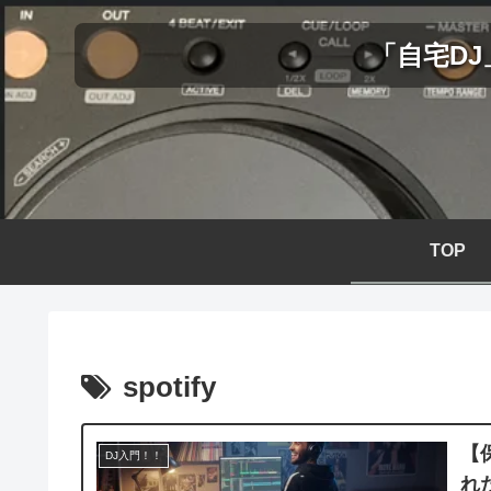
「自宅D
TOP
spotify
【
DJ入門！！
れ