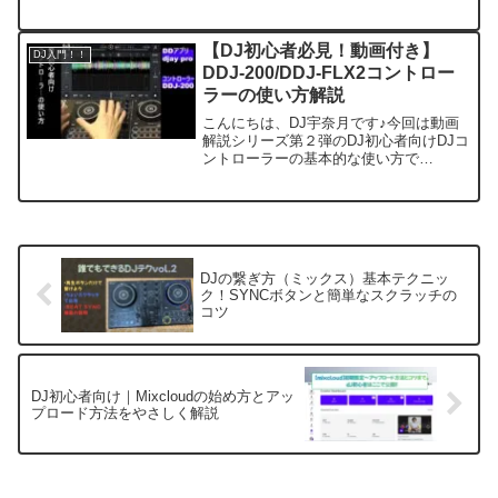
も何を理解すればいいの？」そんな人多
いですし、私もそうでした！カタカナ、
katakana,katakana,,,,,もう...
【DJ初心者必見！動画付き】
DJ入門！！
DDJ-200/DDJ-FLX2コントロー
ラーの使い方解説
こんにちは、DJ宇奈月です♪今回は動画
解説シリーズ第２弾のDJ初心者向けDJコ
ントローラーの基本的な使い方で
す！！・DJに興味があり、まだ触ったこ
とがない人・DJコントローラーを買おう
か迷っている人に向けた記事です。
YOUTUBEで解説動画...
DJの繋ぎ方（ミックス）基本テクニッ
ク！SYNCボタンと簡単なスクラッチの
コツ
DJ初心者向け｜Mixcloudの始め方とアッ
プロード方法をやさしく解説