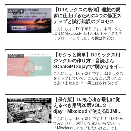
YouTubeかな？」「SoundCloudで細切れ
にアップしてる」という方がいたら、非
【DJミックスの裏側】理想の繋
DJ入門！！
常に...
ぎに仕上げるための4つの修正ス
テップと試行錯誤のプロセス
こんにちは！DJ宇奈月です。本日、久し
ぶりにMixcloudへ新しいDJミックスをア
ップロードしました。今回は約20分、全
8曲の構成です。BPM80台のゆったりと
したレゲエから始まり、日本のヒップホ
ップへと繋いでいくメロウな流れを作っ
【サクッと簡単】DJミックス用
DJ入門！！
てみま...
ジングルの作り方｜音読さん
×ChatGPT×djayで“聴かせるイン
トロ”を作る方法
こんにちは、DJ宇奈月です。DJミックス
をアップしていて、こんなこと思ったこ
とありませんか？・再生はされるけど最
後まで聴かれない・他のDJミックスと差
がつかない・自分らしさを出したい分か
るー！オリジナリティーを出して最後ま
【保存版】DJ初心者が最初に覚
DJ入門！！
で聴いてほしい、こ...
えるべき用語20選VOL.２｜
djay・Mixcloudで使えるDJMIX
基本テクニック
こんにちは！DJ宇奈月です！！「DJ始め
てみたけど、用語が全然わからない…」
「Mixcloudにアップしたいけど、そもそ