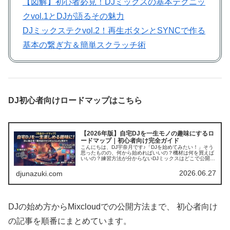
【図解】初心者必見！DJミックスの基本テクニッ
クvol.1とDJが語るその魅力
DJミックステクvol.2！再生ボタンとSYNCで作る
基本の繋ぎ方＆簡単スクラッチ術
DJ初心者向けロードマップはこちら
【2026年版】自宅DJを一生モノの趣味にするロ
ードマップ｜初心者向け完全ガイド
こんにちは、DJ宇奈月です♪「DJを始めてみたい！」そう
思ったものの、何から始めればいいの？機材は何を買えば
いいの？練習方法が分からないDJミックスはどこで公開す
るの？と悩む方も多いのではないでしょうか。私自身も最
初は同じでした。そこでこの...
2026.06.27
djunazuki.com
DJの始め方からMixcloudでの公開方法まで、 初心者向け
の記事を順番にまとめています。