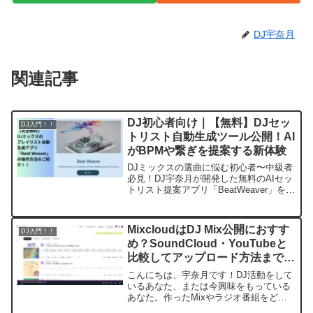
DJ宇奈月
関連記事
DJ初心者向け｜【無料】DJセッ
DJ入門！！
トリスト自動生成ツール公開！AI
がBPMや繋ぎを提案する新体験
DJミックスの選曲に悩む初心者〜中級者
必見！DJ宇奈月が開発した無料のAIセッ
トリスト提案アプリ「BeatWeaver」を紹
介します。好きな曲や雰囲気を入力する
だけで、AIがBPMや繋ぎのアドバイス付
きリストを最短1分で自動生成。
MixcloudはDJ Mix公開におすす
DJ入門！！
め？SoundCloud・YouTubeと
比較してアップロード方法まで徹
底解説！
こんにちは、宇奈月です！DJ活動をして
いるあなた、または今興味をもっている
あなた。作ったMixやラジオ番組をどこ
で公開していますか？もし「とりあえず