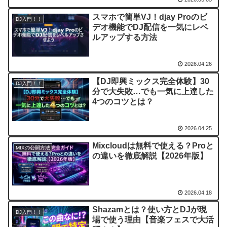
スマホで簡単VJ！djay Proのビ
DJ入門！！
デオ機能でDJ配信を一気にレベ
ルアップする方法
2026.04.26
【DJ即興ミックス完全体験】30
DJ入門！！
分で大失敗…でも一気に上達した
4つのコツとは？
2026.04.25
Mixcloudは無料で使える？Proと
MIXの公開方法
の違いを徹底解説【2026年版】
2026.04.18
Shazamとは？使い方とDJが現
DJ入門！！
場で使う理由【音楽フェスで大活