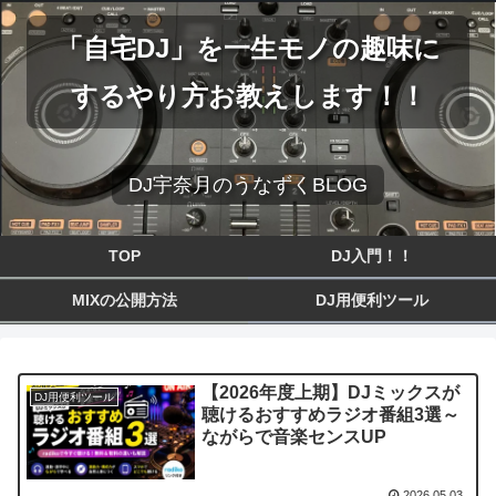
「自宅DJ」を一生モノの趣味に
するやり方お教えします！！
DJ宇奈月のうなずくBLOG
TOP
DJ入門！！
MIXの公開方法
DJ用便利ツール
【2026年度上期】DJミックスが
DJ用便利ツール
聴けるおすすめラジオ番組3選～
ながらで音楽センスUP
2026.05.03