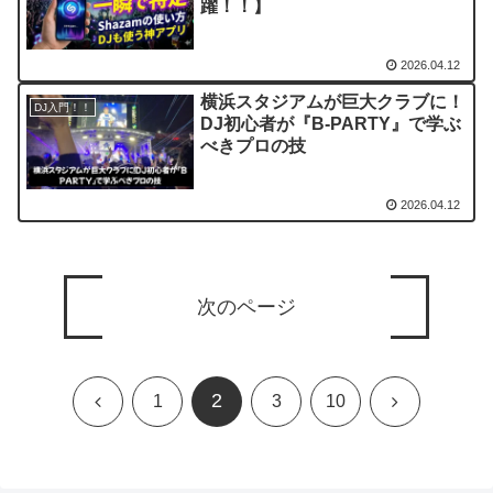
躍！！】
2026.04.12
横浜スタジアムが巨大クラブに！
DJ入門！！
DJ初心者が『B-PARTY』で学ぶ
べきプロの技
2026.04.12
次のページ
2
前
次
1
3
10
へ
へ