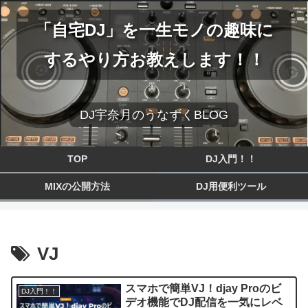
「自宅DJ」を一生モノの趣味に
するやり方お教えします！！
DJ宇奈月のうなずくBLOG
TOP
DJ入門！！
MIXの公開方法
DJ用便利ツール
VJ
スマホで簡単VJ！djay Proのビ
DJ入門！！
デオ機能でDJ配信を一気にレベ