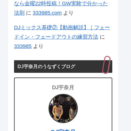
なら金曜22時投稿！GW実験で分かった
法則
に
333985.com
より
DJミックス基礎②【動画解説】｜フェー
ドイン・フェードアウトの練習方法
に
333985
より
DJ宇奈月のうなずくブログ
DJ宇奈月