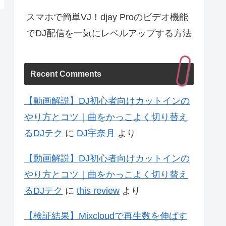
スマホで簡単VJ！djay Proのビデオ機能
でDJ配信を一気にレベルアップする方法
Recent Comments
【動画解説】DJ初心者向けカットインの
やり方とコツ｜曲をかっこよく切り替え
るDJテク
に
DJ宇奈月
より
【動画解説】DJ初心者向けカットインの
やり方とコツ｜曲をかっこよく切り替え
るDJテク
に
this review
より
【検証結果】Mixcloudで再生数を伸ばす