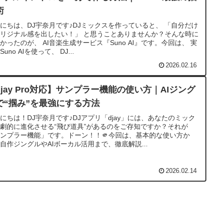
術
にちは、DJ宇奈月です♪DJミックスを作っていると、 「自分だけ
リジナル感を出したい！」 と思うことありませんか？そんな時に
かったのが、 AI音楽生成サービス『Suno AI』です。今回は、 実
uno AIを使って、 DJ...
2026.02.16
djay Pro対応】サンプラー機能の使い方｜AIジング
で“掴み”を最強にする方法
にちは！DJ宇奈月です♪DJアプリ「djay」には、あなたのミック
劇的に進化させる“飛び道具”があるのをご存知ですか？それが
ンプラー機能」です。ドーン！！🫵今回は、基本的な使い方か
自作ジングルやAIボーカル活用まで、徹底解説...
2026.02.14