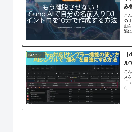
み
こん
のオ
面白
際にS
【
DJ入門！！
ル
こん
スを
「サ
ら、