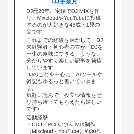
DJ宇奈月
DJ歴20年。宅録でDJ MIXを作
り、MixcloudやYouTubeに投稿
するのが大好きな45歳・1児の
父です。
これまでの経験を活かして、DJ
未経験者・初心者の方が「DJを
一生の趣味にできる」ような、
分かりやすく楽しい記事を発信
しています。
DJのことを中心に、AIツールや
雑記もゆるっと書いていきま
す。
気軽に読んで、役立つ情報をぜ
ひ持ち帰ってもらえたら嬉しい
です♪
活動経歴
・CDJ／PCDJでDJ MIX制作
（Mixcloud・YouTubeに約30作