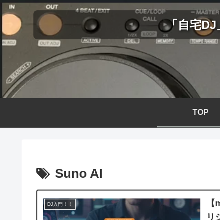
「自宅D
TOP
Suno AI
【m
DJ入門！！
リ