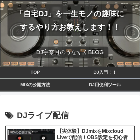
「自宅DJ」を一生モノの趣味に
するやり方お教えします！！
DJ宇奈月のうなずくBLOG
TOP
DJ入門！！
MIXの公開方法
DJ用便利ツール
DJライブ配信
【実体験】DJmixをMixcloud
MIXの公開方法
Liveで配信！OBS設定を初心者