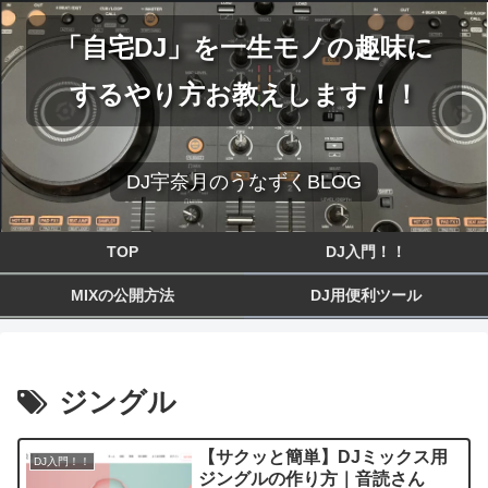
「自宅DJ」を一生モノの趣味に
するやり方お教えします！！
DJ宇奈月のうなずくBLOG
TOP
DJ入門！！
MIXの公開方法
DJ用便利ツール
ジングル
【サクッと簡単】DJミックス用
DJ入門！！
ジングルの作り方｜音読さん