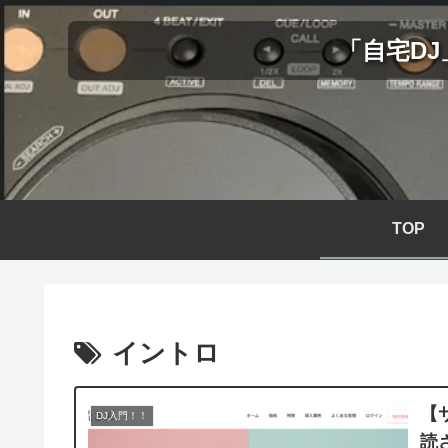
「自宅D
TOP
イントロ
【
DJ入門！！
読