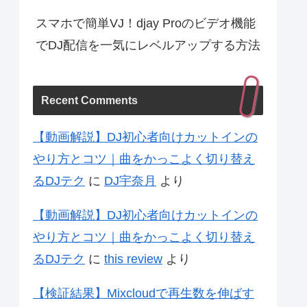
スマホで簡単VJ！djay Proのビデオ機能
でDJ配信を一気にレベルアップする方法
Recent Comments
【動画解説】DJ初心者向けカットインの
やり方とコツ｜曲をかっこよく切り替え
るDJテク
に
DJ宇奈月
より
【動画解説】DJ初心者向けカットインの
やり方とコツ｜曲をかっこよく切り替え
るDJテク
に
this review
より
【検証結果】Mixcloudで再生数を伸ばす