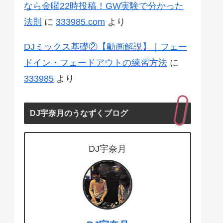
なら金曜22時投稿！GW実験で分かった
法則
に
333985.com
より
DJミックス基礎②【動画解説】｜フェー
ドイン・フェードアウトの練習方法
に
333985
より
DJ宇奈月のうなずくブログ
DJ宇奈月