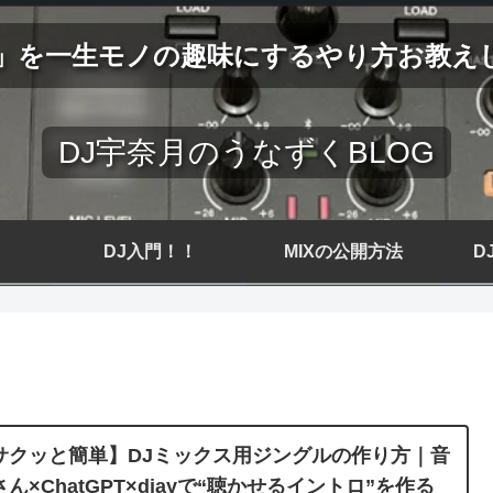
J」を一生モノの趣味にするやり方お教え
DJ宇奈月のうなずくBLOG
DJ入門！！
MIXの公開方法
D
サクッと簡単】DJミックス用ジングルの作り方｜音
さん×ChatGPT×djayで“聴かせるイントロ”を作る