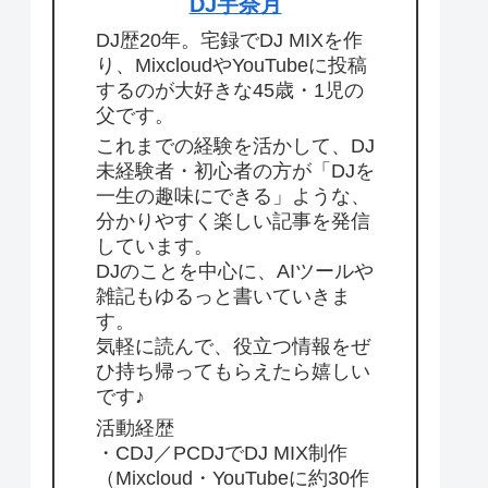
DJ宇奈月
DJ歴20年。宅録でDJ MIXを作
り、MixcloudやYouTubeに投稿
するのが大好きな45歳・1児の
父です。
これまでの経験を活かして、DJ
未経験者・初心者の方が「DJを
一生の趣味にできる」ような、
分かりやすく楽しい記事を発信
しています。
DJのことを中心に、AIツールや
雑記もゆるっと書いていきま
す。
気軽に読んで、役立つ情報をぜ
ひ持ち帰ってもらえたら嬉しい
です♪
活動経歴
・CDJ／PCDJでDJ MIX制作
（Mixcloud・YouTubeに約30作