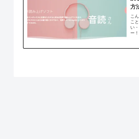
方
こん
こ
い・
ー！