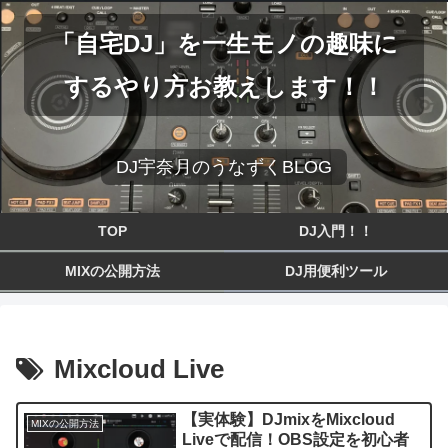
「自宅DJ」を一生モノの趣味に
するやり方お教えします！！
DJ宇奈月のうなずくBLOG
TOP
DJ入門！！
MIXの公開方法
DJ用便利ツール
Mixcloud Live
【実体験】DJmixをMixcloud
MIXの公開方法
Liveで配信！OBS設定を初心者