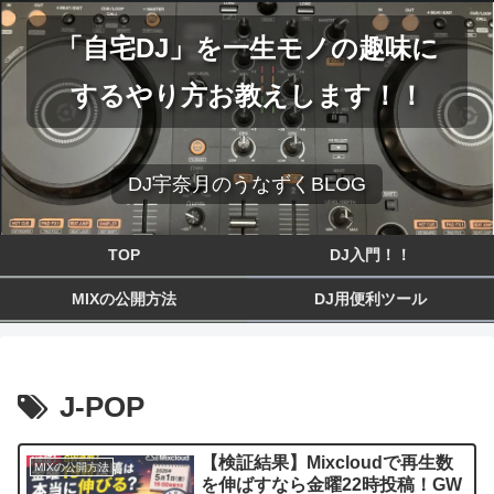
「自宅DJ」を一生モノの趣味に
するやり方お教えします！！
DJ宇奈月のうなずくBLOG
TOP
DJ入門！！
MIXの公開方法
DJ用便利ツール
J-POP
【検証結果】Mixcloudで再生数
MIXの公開方法
を伸ばすなら金曜22時投稿！GW