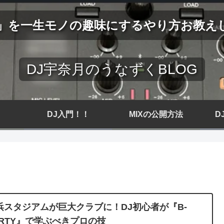
J」を一生モノの趣味にするやり方お教え
DJ宇奈月のうなずくBLOG
DJ入門！！
MIXの公開方法
D
浜スタジアムが巨大クラブに！DJ初心者が『B-
ARTY』で学ぶべきプロの技