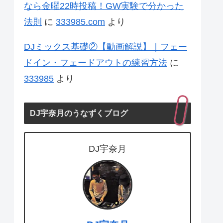
なら金曜22時投稿！GW実験で分かった
法則
に
333985.com
より
DJミックス基礎②【動画解説】｜フェー
ドイン・フェードアウトの練習方法
に
333985
より
DJ宇奈月のうなずくブログ
DJ宇奈月