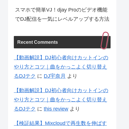
スマホで簡単VJ！djay Proのビデオ機能
でDJ配信を一気にレベルアップする方法
Recent Comments
【動画解説】DJ初心者向けカットインの
やり方とコツ｜曲をかっこよく切り替え
るDJテク
に
DJ宇奈月
より
【動画解説】DJ初心者向けカットインの
やり方とコツ｜曲をかっこよく切り替え
るDJテク
に
this review
より
【検証結果】Mixcloudで再生数を伸ばす