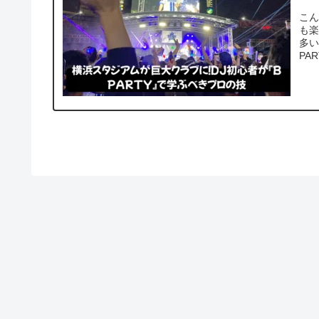
こん
も楽
多い
PA