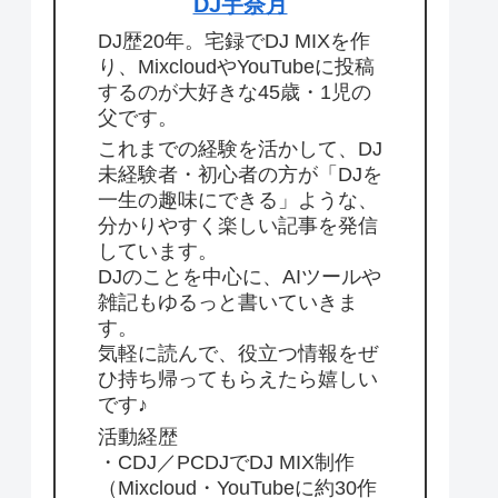
DJ宇奈月
DJ歴20年。宅録でDJ MIXを作
り、MixcloudやYouTubeに投稿
するのが大好きな45歳・1児の
父です。
これまでの経験を活かして、DJ
未経験者・初心者の方が「DJを
一生の趣味にできる」ような、
分かりやすく楽しい記事を発信
しています。
DJのことを中心に、AIツールや
雑記もゆるっと書いていきま
す。
気軽に読んで、役立つ情報をぜ
ひ持ち帰ってもらえたら嬉しい
です♪
活動経歴
・CDJ／PCDJでDJ MIX制作
（Mixcloud・YouTubeに約30作