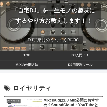
「自宅DJ」を一生モノの趣味に
するやり方お教えします！！
DJ宇奈月のうなずくBLOG
TOP
DJ入門！！
MIXの公開方法
DJ用便利ツール
ロイヤリティ
MixcloudはDJ Mix公開におすす
DJ入門！！
め？SoundCloud・YouTubeと